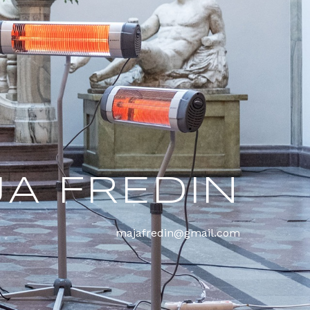
A FREDIN
majafredin@gmail.com